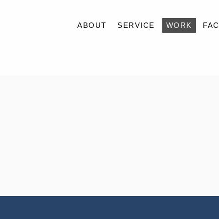
ABOUT
SERVICE
WORK
FAC
ABOUT
K
SERVICE
WORK
FACILITY
ACCESS
BLOG
CONTACT
RECRUIT