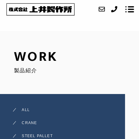
ABOUT
WORK
SERVICE
製品紹介
WORK
FACILITY
ACCESS
ALL
BLOG
CRANE
CONTACT
STEEL PALLET
RECRUIT